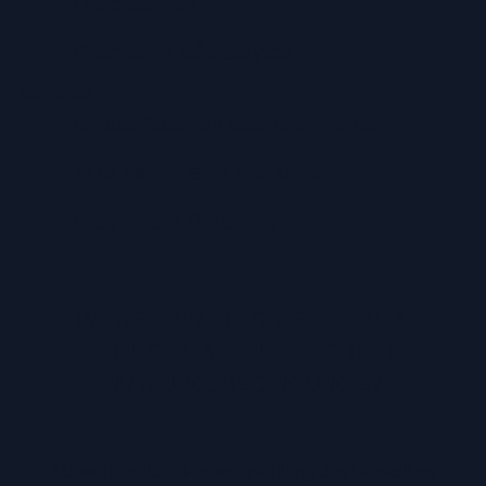
Lieferservice
Premium-Lieferservice
Service
Große Auswahl aus Top-Marken
TÜV zertifizierte Werkstatt
Individuelle Beratung
IMPRESSUM
|
DATENSCHUTZ
|
INFORMATIONSPFLICHT
|
NUTZUNGSBEDINGUNGEN
* Unverbindliche Preisempfehlung des Herstellers