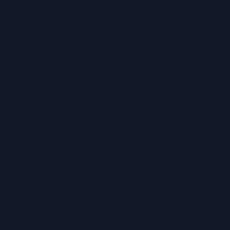
Versandarten
Abholung in unserem Geschäft
Lieferservice
Premium-Lieferservice
Service
Große Auswahl aus Top-Marken
TÜV zertifizierte Werkstatt
Individuelle Beratung
IMPRESSUM
|
DATENSCHUTZ
|