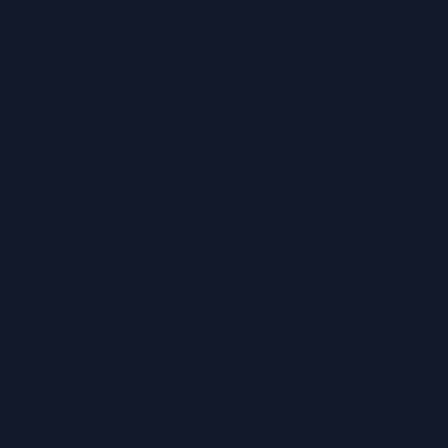
Premium-Lieferservice
Service
Große Auswahl aus Top-Marken
TÜV zertifizierte Werkstatt
Individuelle Beratung
IMPRESSUM
|
DATENSCHUTZ
|
INFORMATIONSPFLICHT
|
NUTZUNGSBEDINGUNGEN
* Unverbindliche Preisempfehlung des Herstellers
** TÜV NORD CERT Standard A75-S016 – Geprüfte