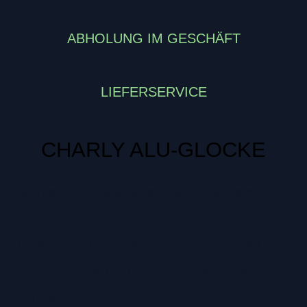
ABHOLUNG IM GESCHÄFT
LIEFERSERVICE
CHARLY ALU-GLOCKE
Leichte, durch spezielles Design extrem
klangvolle Aluminium-Glocke. Der große
Bruder von Billy. Passend für Lenkermaß von
22,2 mm, Glockenklöppel um 360 Grad
drehbar.