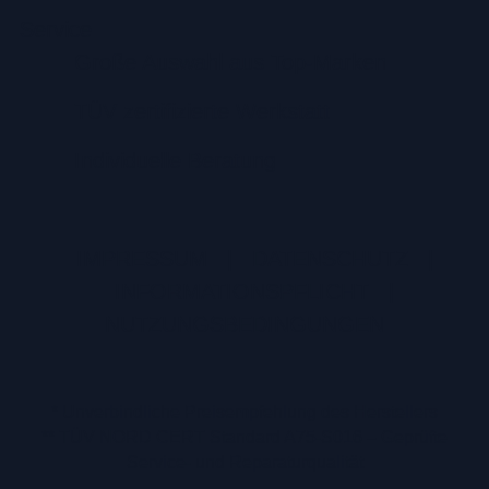
Service
Große Auswahl aus Top-Marken
TÜV zertifizierte Werkstatt
Individuelle Beratung
IMPRESSUM
|
DATENSCHUTZ
|
INFORMATIONSPFLICHT
|
NUTZUNGSBEDINGUNGEN
* Unverbindliche Preisempfehlung des Herstellers
** TÜV NORD CERT Standard A75-S016 – Geprüfte
Service- und Reparaturqualität