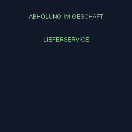
ABHOLUNG IM GESCHÄFT
LIEFERSERVICE
Das AXA RLC Plus 100 wird in Kombination
mit einem AXA Defender, Solid Plus oder
Victory Ringschloss angewandt, um Ihr
Fahrrad zu sichern. Das RLC 100 Plus verfügt
über einen 10 mm dicken Steckstift aus
gehärtetem Stahl. Die Kette sichert Ihr
Fahrrad an ein festes Objekt wie einen