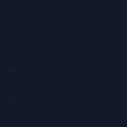
Laternenpfahl oder einen Zaun.
Zusätzlicher Schutz in Kombination mit
AXA Victory, Defender oder Solid Plus
Ringschloss;
Polyesterhülle; schützt Ihr Fahrrad
gegen Beschädigung;
Gehärtete Stahlglieder 5,5 mm dick;
Einrastbolzen 10 mm dick; Länge 100
cm;