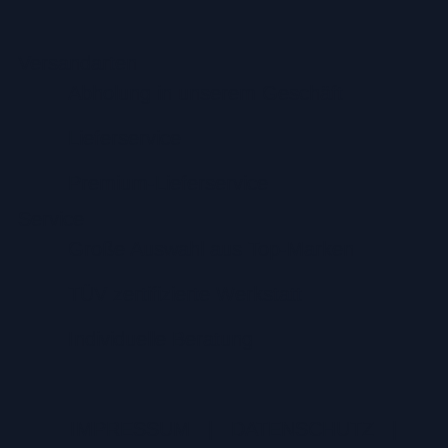
Versandarten
Abholung in unserem Geschäft
Lieferservice
Premium-Lieferservice
Service
Große Auswahl aus Top-Marken
TÜV zertifizierte Werkstatt
Individuelle Beratung
IMPRESSUM
|
DATENSCHUTZ
|