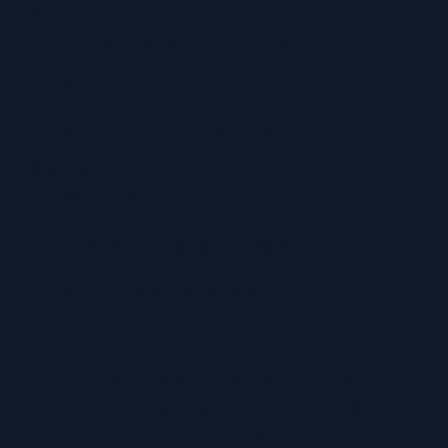
Versandarten
Abholung in unserem Geschäft
Lieferservice
Premium-Lieferservice
Service
Große Auswahl aus Top-Marken
TÜV zertifizierte Werkstatt
Individuelle Beratung
IMPRESSUM
|
DATENSCHUTZ
|
INFORMATIONSPFLICHT
|
NUTZUNGSBEDINGUNGEN