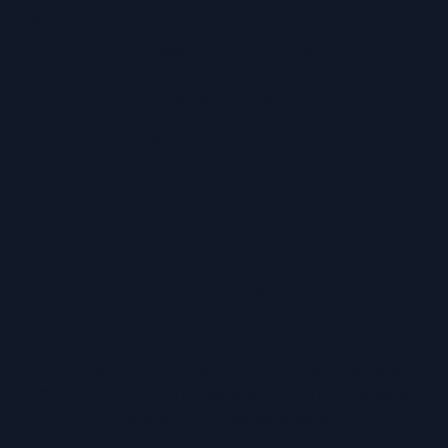
Service
Große Auswahl aus Top-Marken
TÜV zertifizierte Werkstatt
Individuelle Beratung
IMPRESSUM
|
DATENSCHUTZ
|
INFORMATIONSPFLICHT
|
NUTZUNGSBEDINGUNGEN
* Unverbindliche Preisempfehlung des Herstellers
** TÜV NORD CERT Standard A75-S016 – Geprüfte
Service- und Reparaturqualität