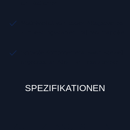
am Radfahren
Modellvielfalt vom coolen Alltagsbike bis
zum leistungsstarken Trail-Mountainbike
Sinnvolle Komponentenauswahl speziell
angepasst an Alter und Einsatzbereich
SPEZIFIKATIONEN
ZULETZT ANGESEHENE