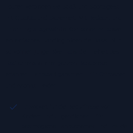
Touren verbinden sie Spaß und Sportsgeist
mit Qualität und Sicherheit. Mit Bedacht und
Erfahrung ausgewählte Komponenten sowie
ein einfaches Handling bilden die Basis. Nur
so können junge Bike-Fans die Freiheit des
Radfahrens in ihrer ganzen Bandbreite
erfahren. Fahrspaß garantiert – für Offroader
und Asphalt-Helden.
Entwickelt für die Bedürfnisse von
Kindern und Jugendlichen – für
bestmögliche Fahrsicherheit und Freude