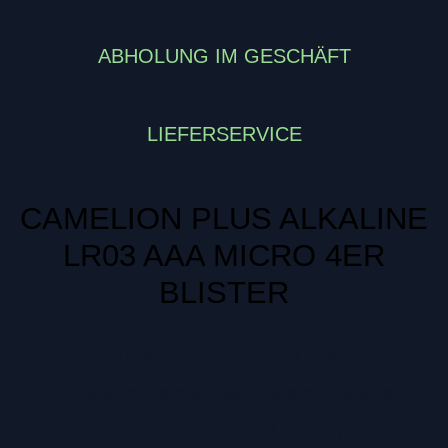
ABHOLUNG IM GESCHÄFT
LIEFERSERVICE
CAMELION PLUS ALKALINE
LR03 AAA MICRO 4ER
BLISTER
- Int. Baugröße nach IEC: LR03 - Baugröße:
AAA - Elektrochemisches System: Alkaline
Zink-Mangandioxid (Zn/Mn02 ) - Gewicht (g):