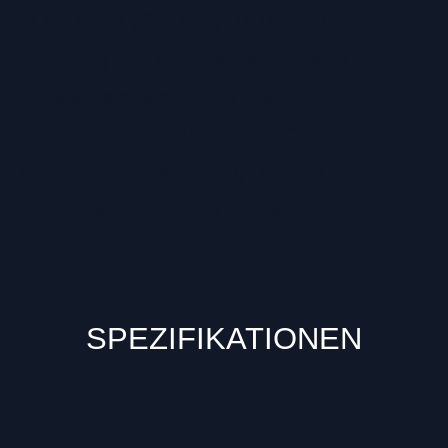
11,8 - Maße (ØxL mm): 10,0 x 44,0 -
Spannung (V): 1,5 - Nennkapazität: 1250mAh
- Einsatztemperatur: -18° bis +55° C -
Lagertemperatur: 15° bis 25° C -
Mindesthaltbarkeit (MHD): 7 Jahre -
Ummantelung: Aluminiumfolie
SPEZIFIKATIONEN