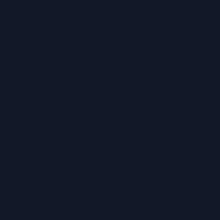
Premium-Lieferservice
Service
Große Auswahl aus Top-Marken
TÜV zertifizierte Werkstatt
Individuelle Beratung
IMPRESSUM
|
DATENSCHUTZ
|
INFORMATIONSPFLICHT
|
NUTZUNGSBEDINGUNGEN
* Unverbindliche Preisempfehlung des Herstellers
** TÜV NORD CERT Standard A75-S016 – Geprüfte