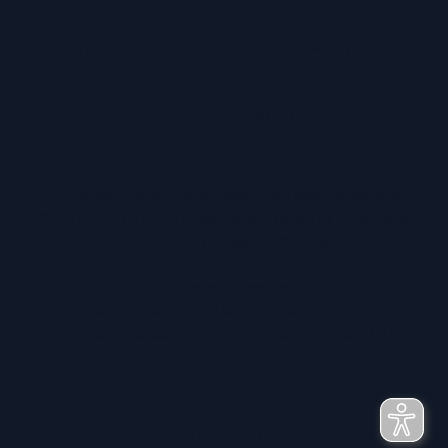
IMPRESSUM
|
DATENSCHUTZ
|
INFORMATIONSPFLICHT
|
NUTZUNGSBEDINGUNGEN
* Unverbindliche Preisempfehlung des Herstellers
** TÜV NORD CERT Standard A75-S016 – Geprüfte
Service- und Reparaturqualität
Weitere Hinweise
Irrtümer, Tippfehler und technische Änderungen
vorbehalten. Farbabweichungen möglich. Stand: Dez.
2022
© Zweirad Center Rück 2022