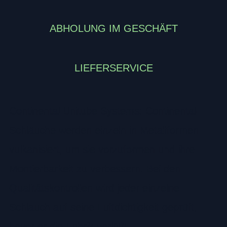
ABHOLUNG IM GESCHÄFT
LIEFERSERVICE
Continental Unitube Systems: Continental-
Schläuche werden einzeln in Metallformen
vulkanisiert, um sie vorzuformen und ihre
Montierbarkeit zu verbessern. Bei den
Qualitätskontrollen wird jeder einzelne
Schlauch auf seine Luftdichtigkeit geprüft,
bevor er die Fabrik verläßt.