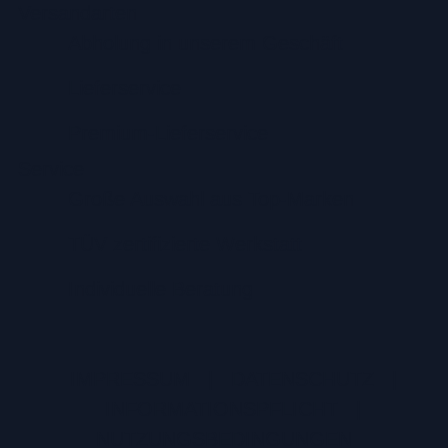
Versandarten
Abholung in unserem Geschäft
Lieferservice
Premium-Lieferservice
Service
Große Auswahl aus Top-Marken
TÜV zertifizierte Werkstatt
Individuelle Beratung
IMPRESSUM
|
DATENSCHUTZ
|
INFORMATIONSPFLICHT
|
NUTZUNGSBEDINGUNGEN