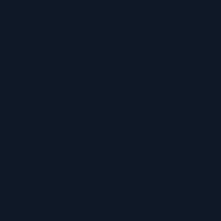
Versandarten
Abholung in unserem Geschäft
Lieferservice
Premium-Lieferservice
Service
Große Auswahl aus Top-Marken
TÜV zertifizierte Werkstatt
Individuelle Beratung
IMPRESSUM
|
DATENSCHUTZ
|
INFORMATIONSPFLICHT
|