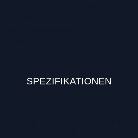
Situation sicher und bequem aufliegt. Das
neue ”mirror-white-finish” machen aus den
Bar Ends ein echtes Schmuckstück._x000D_
_x000D_
SPEZIFIKATIONEN
ZULETZT ANGESEHENE
ARTIKEL