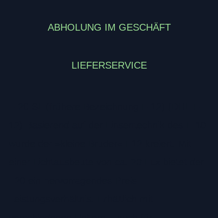
ABHOLUNG IM GESCHÄFT
LIEFERSERVICE
F-20 SL (frühere Bezeichnung F-12) (DHL-F-
12) Basierend auf der Linsentechnik des F-10
wurde der »kleine Bruder« F12 kreiert. Mit
einer Lichtausbeute von ca. 20 Lux bietet der
F20 ein hervorragendes Preis-
Leistungsverhältnis. Erhältlich mit
verschiedenen Haltern – auch für