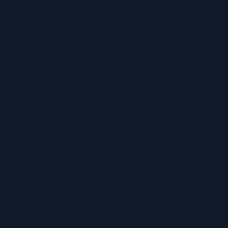
Premium-Lieferservice
Service
Große Auswahl aus Top-Marken
TÜV zertifizierte Werkstatt
Individuelle Beratung
IMPRESSUM
|
DATENSCHUTZ
|
INFORMATIONSPFLICHT
|
NUTZUNGSBEDINGUNGEN
* Unverbindliche Preisempfehlung des Herstellers
** TÜV NORD CERT Standard A75-S016 – Geprüfte