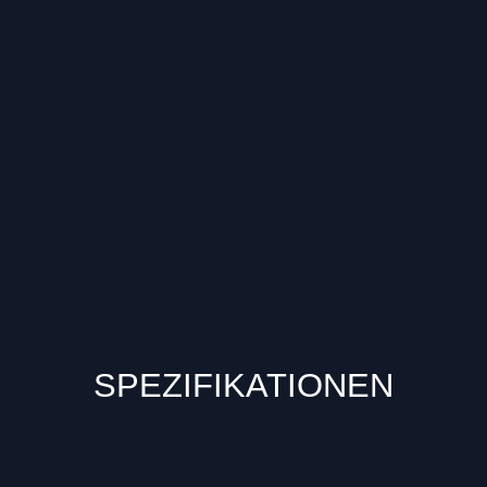
Federgabeln. Mit Überspannungsschutz In 2
Varianten erhältlich: 070-50032 – mit AN/AUS-
Funktion und Standlicht 2,4 Watt 070-50033 –
mit AN/AUS/AUTO-Funktion, Sensor und
Standlicht über Kondensator, 2,4 Watt Farbe:
schwarz/silber
SPEZIFIKATIONEN