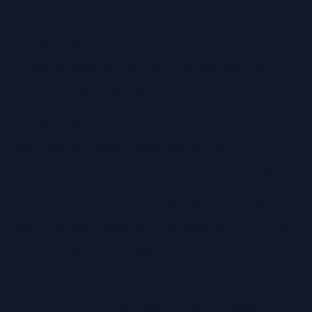
bis 29 Zoll an. Er besteht aus einer
hochwertigen Kautschuk-Mischung. Der
Schlauchwechsel wird so zum Kinderspiel.
Auch komplexe Schalt-, Brems- und
Antriebssysteme sind kein Problem mehr, da
das Rad bei einer Reifenpanne nicht
ausgebaut werden muss. Der Schlauch wird
einfach in den Mantel eingelegt. Die Felge
bleibt bei der Reparatur eingebaut. Durch die
einfache Montage gelingt der
Schlauchwechsel schnell und unkompliziert!
Der GAADI-comfort wird in Deutschland