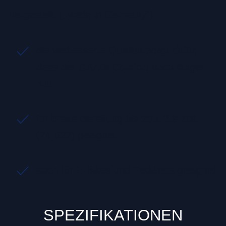
hergestellt („Made in Germany”).
die verbesserte Qualität sorgt dafür,
dass der GAADI Comfort noch länger
hält
für breite Bereifung bis 29 x 2.9 Zoll
(74-622) geeignet
auch für E-Bikes und Pedelecs geeignet
SPEZIFIKATIONEN