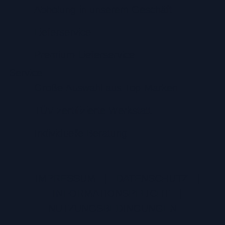
Abholung in unserem Geschäft
Lieferservice
Premium-Lieferservice
Service
Große Auswahl aus Top-Marken
TÜV zertifizierte Werkstatt
Individuelle Beratung
IMPRESSUM
|
DATENSCHUTZ
|
INFORMATIONSPFLICHT
|
NUTZUNGSBEDINGUNGEN