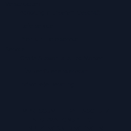
Versandarten
Abholung in unserem Geschäft
Lieferservice
Premium-Lieferservice
Service
Große Auswahl aus Top-Marken
TÜV zertifizierte Werkstatt
Individuelle Beratung
IMPRESSUM
|
DATENSCHUTZ
|
INFORMATIONSPFLICHT
|
NUTZUNGSBEDINGUNGEN