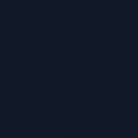
TÜV zertifizierte Werkstatt
Individuelle Beratung
IMPRESSUM
|
DATENSCHUTZ
|
INFORMATIONSPFLICHT
|
NUTZUNGSBEDINGUNGEN
* Unverbindliche Preisempfehlung des Herstellers
** TÜV NORD CERT Standard A75-S016 – Geprüfte
Service- und Reparaturqualität
Weitere Hinweise
Irrtümer, Tippfehler und technische Änderungen
vorbehalten. Farbabweichungen möglich. Stand: Dez.
2022