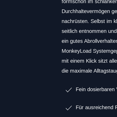
formschön im schlanken 
Durchhaltevermögen gef
nachrüsten. Selbst im 
seitlich entnommen un
ein gutes Abrollverhalt
MonkeyLoad Systemgepäc
mit einem Klick sitzt a
die maximale Alltagstaug
Fein dosierbaren 
Für ausreichend 