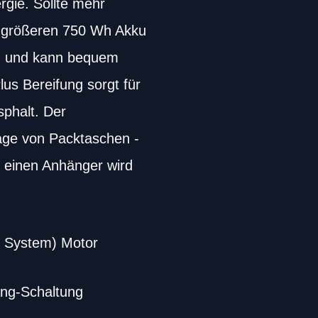
rgie. Sollte mehr
em größeren 750 Wh Akku
tz und kann bequem
s Bereifung sorgt für
sphalt. Der
age von Packtaschen -
r einen Anhänger wird
rt System) Motor
ng-Schaltung