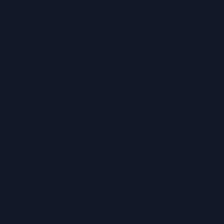
TÜV zertifizierte Werkstatt
Individuelle Beratung
IMPRESSUM
|
DATENSCHUTZ
|
INFORMATIONSPFLICHT
|
NUTZUNGSBEDINGUNGEN
* Unverbindliche Preisempfehlung des Herstellers
** TÜV NORD CERT Standard A75-S016 – Geprüfte
Service- und Reparaturqualität
Weitere Hinweise
Irrtümer, Tippfehler und technische Änderungen
vorbehalten. Farbabweichungen möglich. Stand: Dez.
2022