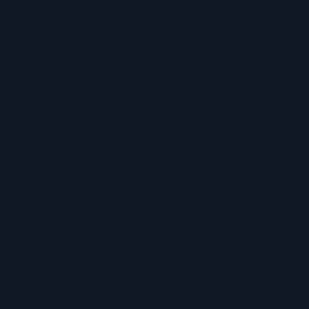
Versandarten
Abholung in unserem Geschäf
Lieferservice
Premium-Lieferservice
NSCHUTZ
|
INFORMATIONSPFLICHT
|
NUT
* Unverbindliche Preisempfehlung des Herstellers