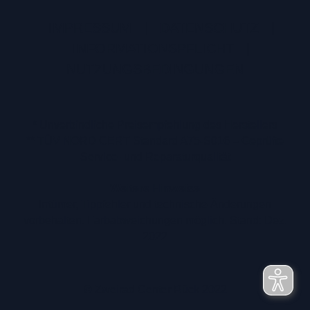
IMPRESSUM
|
DATENSCHUTZ
|
INFORMATIONSPFLICHT
|
NUTZUNGSBEDINGUNGEN
* Unverbindliche Preisempfehlung des Herstellers
** TÜV NORD CERT Standard A75-S016 – Geprüfte
Service- und Reparaturqualität
Weitere Hinweise
Irrtümer, Tippfehler und technische Änderungen
vorbehalten. Farbabweichungen möglich. Stand: Dez.
2022
© Zweirad Center Rück 2022