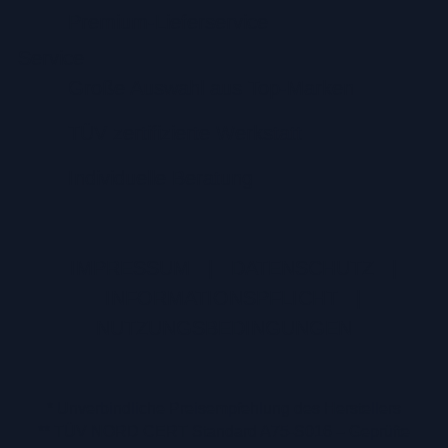
Premium-Lieferservice
Service
Große Auswahl aus Top-Marken
TÜV zertifizierte Werkstatt
Individuelle Beratung
IMPRESSUM
|
DATENSCHUTZ
|
INFORMATIONSPFLICHT
|
NUTZUNGSBEDINGUNGEN
* Unverbindliche Preisempfehlung des Herstellers
** TÜV NORD CERT Standard A75-S016 – Geprüfte