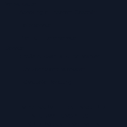
Versandarten
Abholung in unserem Geschäft
Lieferservice
Premium-Lieferservice
Service
Große Auswahl aus Top-Marken
TÜV zertifizierte Werkstatt
Individuelle Beratung
IMPRESSUM
|
DATENSCHUTZ
|
INFORMATIONSPFLICHT
|
NUTZUNGSBEDINGUNGEN