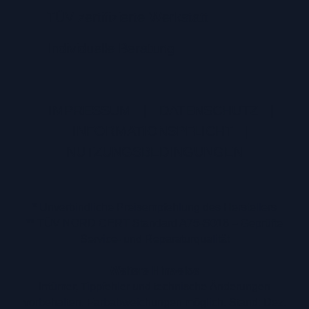
TÜV zertifizierte Werkstatt
Individuelle Beratung
IMPRESSUM
|
DATENSCHUTZ
|
INFORMATIONSPFLICHT
|
NUTZUNGSBEDINGUNGEN
* Unverbindliche Preisempfehlung des Herstellers
** TÜV NORD CERT Standard A75-S016 – Geprüfte
Service- und Reparaturqualität
Weitere Hinweise
Irrtümer, Tippfehler und technische Änderungen
vorbehalten. Farbabweichungen möglich. Stand: Dez.