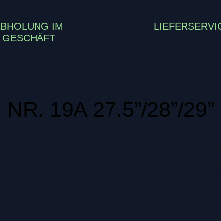
ABHOLUNG IM
LIEFERSERVI
GESCHÄFT
NR. 19A 27.5”/28”/29”
ahrradschlauch Nr. 19A. Für Fahrradreifen in d
35). Geringeres Gewicht, bei gleicher Zuverlässig