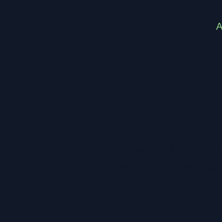
Schwalbe EXTRA LIGHT F
Zoll (ETRTO 40/62-584/6
Standard Schlauch