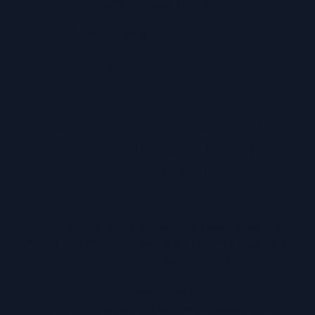
Große Auswahl aus Top-Marken
TÜV zertifizierte Werkstatt
Individuelle Beratung
IMPRESSUM
|
DATENSCHUTZ
|
INFORMATIONSPFLICHT
|
NUTZUNGSBEDINGUNGEN
* Unverbindliche Preisempfehlung des Herstellers
** TÜV NORD CERT Standard A75-S016 – Geprüfte
Service- und Reparaturqualität
Weitere Hinweise
Irrtümer, Tippfehler und technische Änderungen