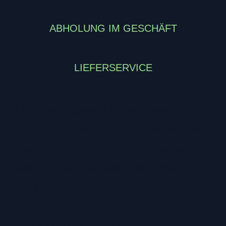
ABHOLUNG IM GESCHÄFT
LIEFERSERVICE
SLX 10-fach Kassette für das Dyna-Sys
Schaltungssystem mit hoher Steifigkeit und
langer Haltbarkeit. Hyperglide Kassette mit
Spider für maximale Steifigkeit. _x000D_
_x000D_ In verschiedenen Abstufungen
erhältlich. _x000D_ _x000D_ Nur mit HG-X
10-fach Ketten kompatibel!