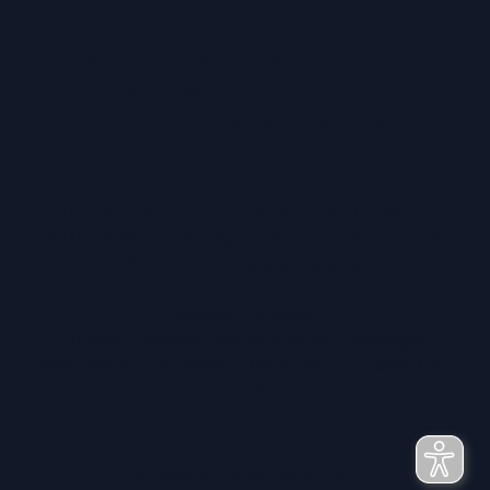
IMPRESSUM
|
DATENSCHUTZ
|
INFORMATIONSPFLICHT
|
NUTZUNGSBEDINGUNGEN
* Unverbindliche Preisempfehlung des Herstellers
** TÜV NORD CERT Standard A75-S016 – Geprüfte
Service- und Reparaturqualität
Weitere Hinweise
Irrtümer, Tippfehler und technische Änderungen
vorbehalten. Farbabweichungen möglich. Stand: Dez.
2022
© Zweirad Center Rück 2022