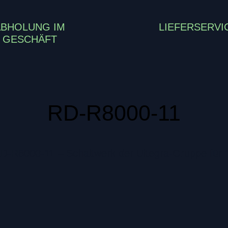
ABHOLUNG IM
LIEFERSERVI
GESCHÄFT
RD-R8000-11
-R8000-11 – Schaltwerk der Ultegra-Gruppe für 