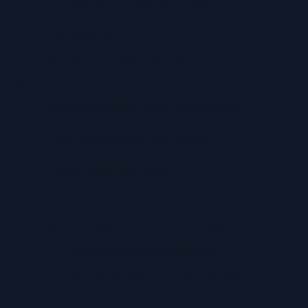
Abholung in unserem Geschäft
Lieferservice
Premium-Lieferservice
Service
Große Auswahl aus Top-Marken
TÜV zertifizierte Werkstatt
Individuelle Beratung
IMPRESSUM
|
DATENSCHUTZ
|
INFORMATIONSPFLICHT
|
NUTZUNGSBEDINGUNGEN