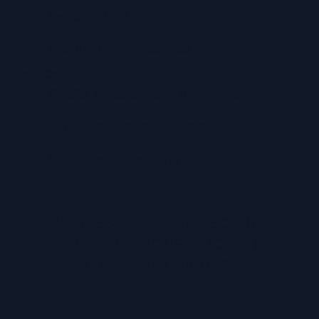
Lieferservice
Premium-Lieferservice
Service
Große Auswahl aus Top-Marken
TÜV zertifizierte Werkstatt
Individuelle Beratung
IMPRESSUM
|
DATENSCHUTZ
|
INFORMATIONSPFLICHT
|
NUTZUNGSBEDINGUNGEN