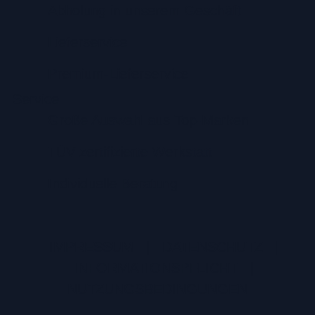
Abholung in unserem Geschäft
Lieferservice
Premium-Lieferservice
Service
Große Auswahl aus Top-Marken
TÜV zertifizierte Werkstatt
Individuelle Beratung
IMPRESSUM
|
DATENSCHUTZ
|
INFORMATIONSPFLICHT
|
NUTZUNGSBEDINGUNGEN