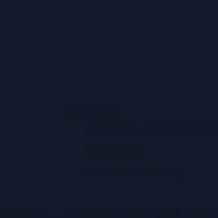
Versandarten
Abholung in unserem Geschäf
Lieferservice
Premium-Lieferservice
NSCHUTZ
|
INFORMATIONSPFLICHT
|
NUT