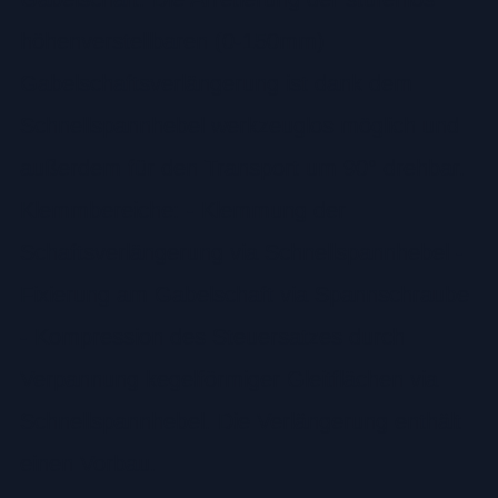
höhenverstellbaren (0-150mm)
Gabelschaftsverlängerung ist dank dem
Schnellspannhebel werkzeuglos möglich und
außerdem für den Transport um 90° drehbar.
Klemmbereiche: - Klemmung der
Schaftsverlängerung via Schnellspannhebel -
Fixierung am Gabelschaft via Spannschraube
- Kompression des Steuersatzes durch
Verpannung kegelförmiger Gleitflächen via
Schnellspannhebel. Die Verlängerung enthält
einen Vorbau.