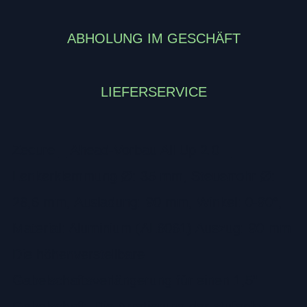
ABHOLUNG IM GESCHÄFT
LIEFERSERVICE
Zecure _ Ahead-Vorbau All Up 2.0 _
Lenkerklemmung Ø: 35 mm, Steuerrohr Ø:
28,6 mm, Ausladung: 90 mm, Winkel: 0-90°,
Material: Aluminium (AL6061) Auszug: 90 mm
Die höhenverstellbare
Gabelschaftsverlängerung für einen 1,5”
Gabelschaft. Die Arretierung der stufenlos