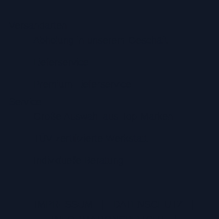
Versandarten
Abholung in unserem Geschäft
Lieferservice
Premium-Lieferservice
Service
Große Auswahl aus Top-Marken
TÜV zertifizierte Werkstatt
Individuelle Beratung
IMPRESSUM
|
DATENSCHUTZ
|