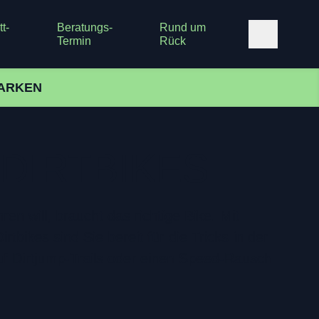
t-
Beratungs-
Rund um
Termin
Rück
ARKEN
DIRTBIKES
en will, braucht das richtige Bike. Mit
tbikes sind Sie bereit für die Tricks in der
auf Dirtjump-Trails oder einen Speed-Rausch