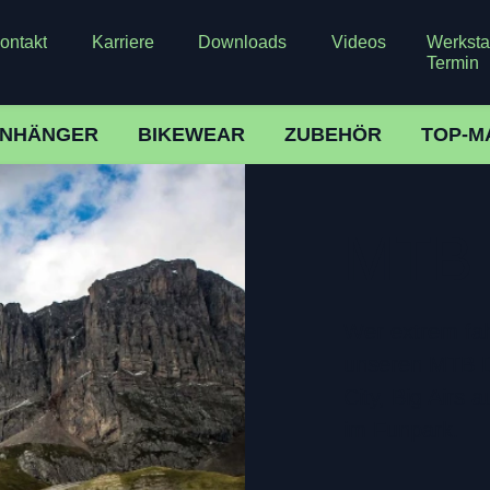
ontakt
Karriere
Downloads
Videos
Werkstat
Termin
NHÄNGER
BIKEWEAR
ZUBEHÖR
TOP-M
MTB 
Wer extrem fahr
unseren MTB Dir
City, Big Airs 
im Funpark.