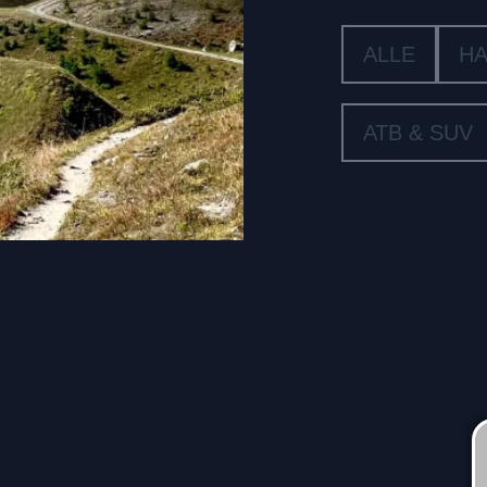
ALLE
HA
ATB & SUV