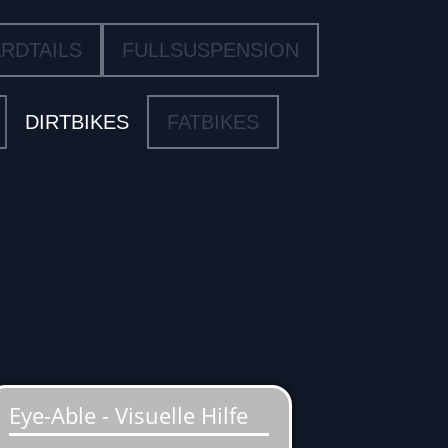
RDTAILS
FULLSUSPENSION
DIRTBIKES
FATBIKES