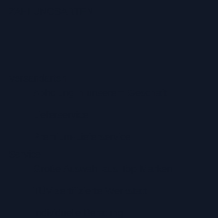
ZAHLUNGSARTEN
Versandarten
Abholung in unserem Geschäft
Lieferservice
Premium-Lieferservice
Service
Große Auswahl aus Top-Marken
TÜV zertifizierte Werkstatt
Individuelle Beratung