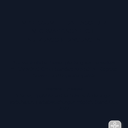
IMPRESSUM
|
DATENSCHUTZ
|
INFORMATIONSPFLICHT
|
NUTZUNGSBEDINGUNGEN
* Unverbindliche Preisempfehlung des Herstellers
** TÜV NORD CERT Standard A75-S016 – Geprüfte
Service- und Reparaturqualität
Weitere Hinweise
Irrtümer, Tippfehler und technische Änderungen
vorbehalten. Farbabweichungen möglich. Stand: Dez.
2022