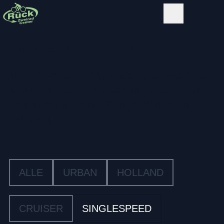
SINGLESPEED
Minimalismus pur. Unsere Singlespeed Bikes
sind wartungsarm, optisch aufgeräumt und
bieten trotz nur eines Ganges den vollen
Fahrspaß.
ALLE
URBAN
HOLLAND
CRUISER
SINGLESPEED