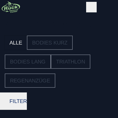
ANZÜGE & BODIES
ALLE
BODIES KURZ
BODIES LANG
TRIATHLON
REGENANZÜGE
FILTER