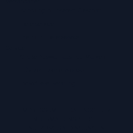
Versandarten
Abholung in unserem Geschäft
Lieferservice
Premium-Lieferservice
Service
Große Auswahl aus Top-Marken
TÜV zertifizierte Werkstatt
Individuelle Beratung
IMPRESSUM
|
DATENSCHUTZ
|
INFORMATIONSPFLICHT
|
NUTZUNGSBEDINGUNGEN