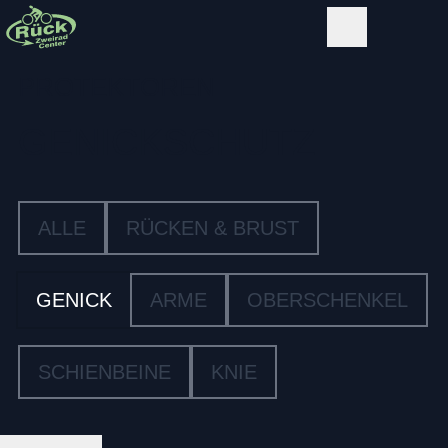
PROTEKTOREN
GENICKSCHUTZ
ALLE
RÜCKEN & BRUST
GENICK
ARME
OBERSCHENKEL
SCHIENBEINE
KNIE