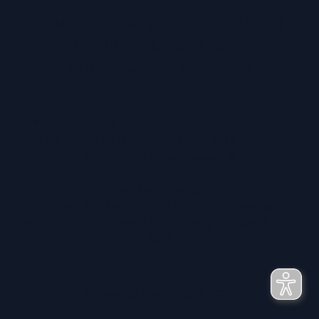
IMPRESSUM
|
DATENSCHUTZ
|
INFORMATIONSPFLICHT
|
NUTZUNGSBEDINGUNGEN
* Unverbindliche Preisempfehlung des Herstellers
** TÜV NORD CERT Standard A75-S016 – Geprüfte
Service- und Reparaturqualität
Weitere Hinweise
Irrtümer, Tippfehler und technische Änderungen
vorbehalten. Farbabweichungen möglich. Stand: Dez.
2022
© Zweirad Center Rück 2022