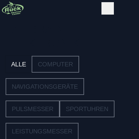
FAHRRAD­
ELEKTRONIK
ALLE
COMPUTER
NAVIGATIONSGERÄTE
PULSMESSER
SPORTUHREN
LEISTUNGSMESSER