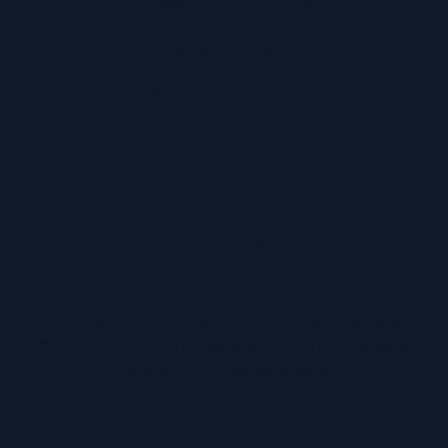
Große Auswahl aus Top-Marken
TÜV zertifizierte Werkstatt
Individuelle Beratung
IMPRESSUM
|
DATENSCHUTZ
|
INFORMATIONSPFLICHT
|
NUTZUNGSBEDINGUNGEN
* Unverbindliche Preisempfehlung des Herstellers
** TÜV NORD CERT Standard A75-S016 – Geprüfte
Service- und Reparaturqualität
Weitere Hinweise
Irrtümer, Tippfehler und technische Änderungen